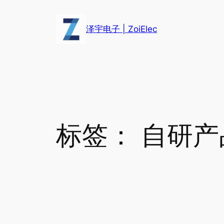
跳
至
泽宇电子 | ZoiElec
内
容
标签：
自研产